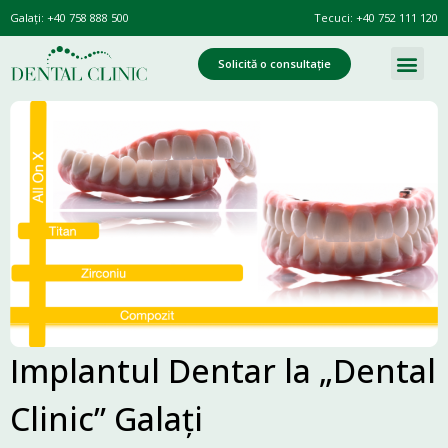
Galați:
+40 758 888 500
Tecuci:
+40 752 111 120
Solicită o consultație
Implantul Dentar la „Dental
Clinic” Galați