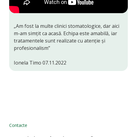
„Am fost la multe clinici stomatologice, dar aici
“
m-am simțit ca acasă. Echipa este amabilă, iar
ca
tratamentele sunt realizate cu atenție și
î
profesionalism”
M
Ionela Timo 07.11.2022
M
Contacte