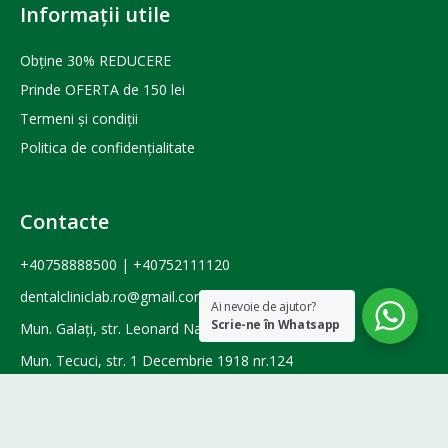
Informații utile
Obține 30% REDUCERE
Prinde OFERTA de 150 lei
Termeni și condiții
Politica de confidențialitate
Contacte
+40758888500
|
+40752111120
dentalcliniclab.ro@gmail.com
Ai nevoie de ajutor?
Scrie-ne în Whatsapp
Mun. Galați, str. Leonard Nae 21
Mun. Tecuci, str. 1 Decembrie 1918 nr.124
Luni - Vineri: 09:00 - 19:00
Sâmbătă: 9:00 - 14:00